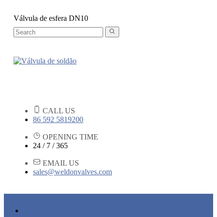
Válvula de esfera DN10
CALL US
86 592 5819200
OPENING TIME
24 / 7 / 365
EMAIL US
sales@weldonvalves.com
CASA