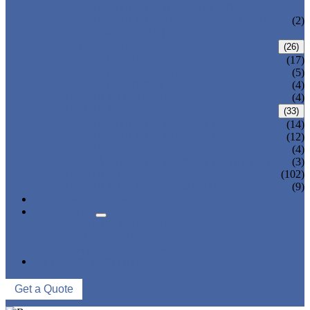
VÁLVULA DE RESPIRAÇÃO
VÁLVULA DE TROCA (VÁLVULA DE
(2)
COMUTAÇÃO)
FILTRO/FILTRO
(26)
FILTRO TIPO Y
(17)
FILTRO DE CESTA
(5)
FILTRO TIPO T
(4)
VÁLVULA DA USINA
(4)
VÁLVULA DE
(33)
VÁLVULA DE PLUG-IN DE
(14)
VÁLVULA DE PLUG-IN DE
(12)
VÁLVULA DE
(4)
VÁLVULA DE PLUG-IN DE JAQUETA
(3)
VÁLVULA DE
(102)
VÁLVULA DE REVESTIMENTO
(9)
NOTICIAS E EVENTOS
SOBRE NÓS
PERFIL DA EMPRESA
VISITA DE FÁBRICA
CONTROLE DE QUALIDADE
ENTRE EM CONTATO
Get a Quote