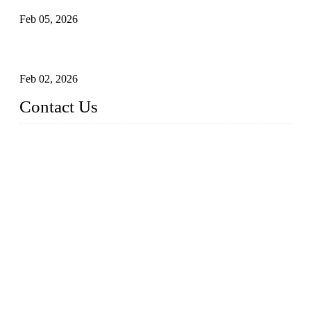
Feb 05, 2026
Entendendo válvulas de esfera Munhão assentadas macias em
sistemas pipeline de alta pressão
Feb 02, 2026
Contact Us
Weldon Valves Co., Ltd.
Address: No. 879, Xiahe Road, Xiamen, Fujian, China.
Telefone: +86 592 5819200
Fax: +86 592 5819300
E-mail:
sales@weldonvalves.com
Website: https://www.weldonvalves.com/