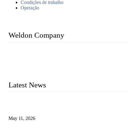
Condições de trabalho
Operação
Weldon Company
WELDON VALVES is a professional valve supplier. We
provide industrial valves including ball valves, gate valves,
check valves, globe valves, safety valves, butterfly valves,
plug valves, strainers, etc., with size from 1/2 inch to 60 inch,
pressure range from Class 150 to 2500 LB.
Latest News
Válvulas de segurança industrial: como funcionam e por que
são críticas
May 11, 2026
Válvulas Criogênicas em Aço Inoxidável: Controle Avançado
de Fluxo para Aplicações Frio Extremo