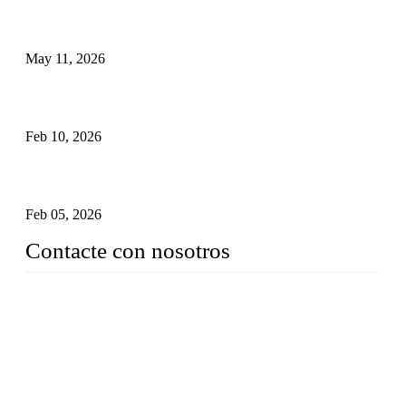
Válvulas de seguridad industriales: cómo funcionan y por qué
son fundamentales.
May 11, 2026
Guía completa sobre válvulas de retención con sello de
presión para uso industrial
Feb 10, 2026
Válvulas de compuerta criogénicas de acero inoxidable:
control de flujo avanzado para aplicaciones de frío extremo
Feb 05, 2026
Contacte con nosotros
Weldon Valves Co., Ltd.
Dirección: No. 879, Xiahe Road, Xiamen, Fujian, China.
Teléfono: +86 592 5819200
Fax: +86 592 5819300