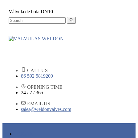
Válvula de bola DN10
CALL US
86 592 5819200
OPENING TIME
24 / 7 / 365
EMAIL US
sales@weldonvalves.com
HOGAR