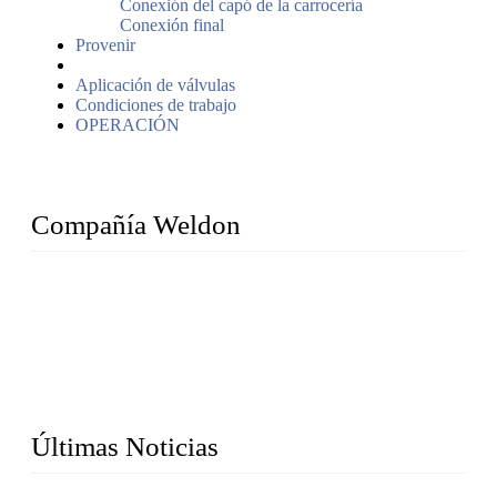
Conexión del capó de la carrocería
Conexión final
Provenir
Aplicación de válvulas
Condiciones de trabajo
OPERACIÓN
Compañía Weldon
WELDON VALVES es un proveedor profesional de
válvulas. Ofrecemos válvulas industriales, incluyendo
válvulas de bola, válvulas de compuerta, válvulas de
retención, válvulas de globo, válvulas de seguridad, válvulas
de mariposa, válvulas de tapón, filtros, etc., con tamaños de
1/2 pulgada a 60 pulgadas y un rango de presión de 150 a
2500 lb.
Últimas Noticias