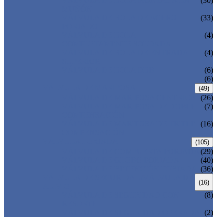
VÁLVULA DE BOLA MONTADA EN
(30)
MUÑÓN
VÁLVULA DE BOLA DE ACERO
(33)
FORJADO
VÁLVULA DE BOLA
(4)
COMPLETAMENTE SOLDADA
VÁLVULA DE BOLA DE ENTRADA
(4)
SUPERIOR
VÁLVULA DE BOLA DBB
(6)
(6)
VÁLVULA DE MARIPOSA
(49)
VÁLVULA DE MARIPOSA CÉNTRICA
(26)
VÁLVULA DE MARIPOSA DE DOBLE
(7)
COMPENSACIÓN
VÁLVULA DE MARIPOSA DE TRIPLE
(16)
COMPENSACIÓN
VÁLVULA FORJADA
(105)
VÁLVULA DE COMPUERTA FORJADA
(29)
VÁLVULA DE GLOBO FORJADA
(40)
VÁLVULA DE RETENCIÓN FORJADA
(36)
VÁLVULA DE SEGURIDAD/VÁLVULA DE
(16)
ALIVIO
VÁLVULA DE SEGURIDAD CON
(8)
RESORTE
VÁLVULA DE SEGURIDAD OPERADA
(2)