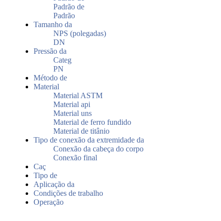
Padrão de
Padrão
Tamanho da
NPS (polegadas)
DN
Pressão da
Categ
PN
Método de
Material
Material ASTM
Material api
Material uns
Material de ferro fundido
Material de titânio
Tipo de conexão da extremidade da
Conexão da cabeça do corpo
Conexão final
Caç
Tipo de
Aplicação da
Condições de trabalho
Operação