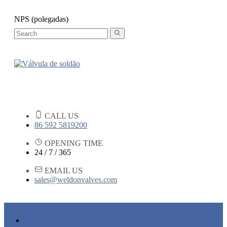
NPS (polegadas)
CALL US
86 592 5819200
OPENING TIME
24 / 7 / 365
EMAIL US
sales@weldonvalves.com
CASA