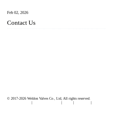
sistemas pipeline de alta pressão
Feb 02, 2026
Contact Us
Weldon Valves Co., Ltd.
Address: No. 879, Xiahe Road, Xiamen, Fujian, China.
Telefone: +86 592 5819200
Fax: +86 592 5819300
E-mail:
sales@weldonvalves.com
Website: https://www.weldonvalves.com/
© 2017-2026 Weldon Valves Co., Ltd, All rights reserved.
Privacy Policy
|
Terms of Service
|
Tags
|
Glossary
|
Sitemap
English
-
Português
-
Español