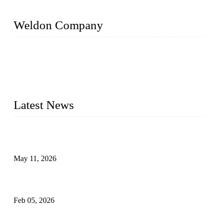
Weldon Company
WELDON VALVES is a professional valve supplier. We
provide industrial valves including ball valves, gate valves,
check valves, globe valves, safety valves, butterfly valves,
plug valves, strainers, etc., with size from 1/2 inch to 60 inch,
pressure range from Class 150 to 2500 LB.
Latest News
Válvulas de segurança industrial: como funcionam e por que
são críticas
May 11, 2026
Válvulas Criogênicas em Aço Inoxidável: Controle Avançado
de Fluxo para Aplicações Frio Extremo
Feb 05, 2026
Entendendo válvulas de esfera Munhão assentadas macias em