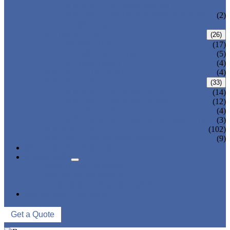
VÁLVULA DE RESPIRAÇÃO
VÁLVULA DE TROCA (VÁLVULA DE
(2)
COMUTAÇÃO)
FILTRO/FILTRO
(26)
FILTRO TIPO Y
(17)
FILTRO DE CESTA
(5)
FILTRO TIPO T
(4)
VÁLVULA DA USINA
(4)
VÁLVULA DE
(33)
VÁLVULA DE PLUG-IN DE
(14)
VÁLVULA DE PLUG-IN DE
(12)
VÁLVULA DE
(4)
VÁLVULA DE PLUG-IN DE JAQUETA
(3)
VÁLVULA DE
(102)
VÁLVULA DE REVESTIMENTO
(9)
NOTICIAS E EVENTOS
SOBRE NÓS
PERFIL DA EMPRESA
VISITA DE FÁBRICA
CONTROLE DE QUALIDADE
ENTRE EM CONTATO
Get a Quote