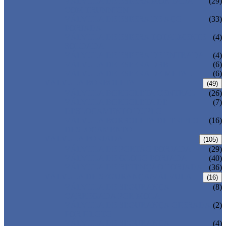
VÁLVULA DE ESFERA MONTADA
(29)
COM TRUNNION
VÁLVULA DE ESFERA DE AÇO
(33)
FORJADA
VÁLVULA DE ESFERA TOTALMENTE
(4)
SOLDADA
VÁLVULA DE ESFERA DE ENTRADA
(4)
VÁLVULA DE ESFERA DBB
(6)
VÁLVULA DE ESFERA DE METAL
(6)
VÁLVULA BORBOLETA
(49)
VÁLVULA BORBOLETA CENTRAL
(26)
VÁLVULA BORBOLETA DE
(7)
DESLOCAMENTO DUPLO
VÁLVULA BORBOLETA DE TRIPLO
(16)
DESLOCAMENTO
VÁLVULA FORJADA
(105)
VÁLVULA DE PORTÃO FORJADA
(29)
VÁLVULA DE GLOBO FORJADA
(40)
VÁLVULA DE RETENÇÃO FORJADA
(36)
VÁLVULA DE SEGURANÇA/VÁLVULA
(16)
VÁLVULA DE SEGURANÇA
(8)
CARREGADA POR MOLA
VÁLVULA DE SEGURANÇA OPERADA
(2)
POR PILOTO
VÁLVULA DE SEGURANÇA
(4)