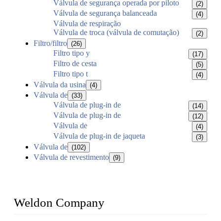
Válvula de segurança operada por piloto
(2)
Válvula de segurança balanceada
(4)
Válvula de respiração
Válvula de troca (válvula de comutação)
(2)
Filtro/filtro
(26)
Filtro tipo y
(17)
Filtro de cesta
(5)
Filtro tipo t
(4)
Válvula da usina
(4)
Válvula de
(33)
Válvula de plug-in de
(14)
Válvula de plug-in de
(12)
Válvula de
(4)
Válvula de plug-in de jaqueta
(3)
Válvula de
(102)
Válvula de revestimento
(9)
Weldon Company