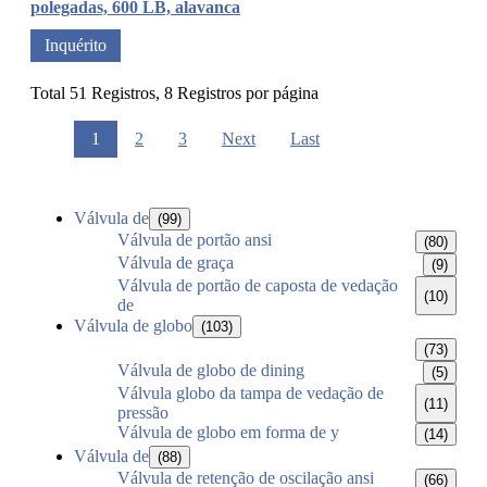
polegadas, 600 LB, alavanca
Inquérito
Total 51 Registros, 8 Registros por página
1
2
3
Next
Last
Válvula de
(99)
Válvula de portão ansi
(80)
Válvula de graça
(9)
Válvula de portão de caposta de vedação
(10)
de
Válvula de globo
(103)
(73)
Válvula de globo de dining
(5)
Válvula globo da tampa de vedação de
(11)
pressão
Válvula de globo em forma de y
(14)
Válvula de
(88)
Válvula de retenção de oscilação ansi
(66)