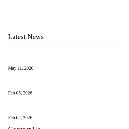
WELDON VALVES is a professional valve supplier. We
provide industrial valves including ball valves, gate valves,
check valves, globe valves, safety valves, butterfly valves,
plug valves, strainers, etc., with size from 1/2 inch to 60 inch,
pressure range from Class 150 to 2500 LB.
Latest News
Válvulas de segurança industrial: como funcionam e por que
são críticas
May 11, 2026
Válvulas Criogênicas em Aço Inoxidável: Controle Avançado
de Fluxo para Aplicações Frio Extremo
Feb 05, 2026
Entendendo válvulas de esfera Munhão assentadas macias em
sistemas pipeline de alta pressão
Feb 02, 2026