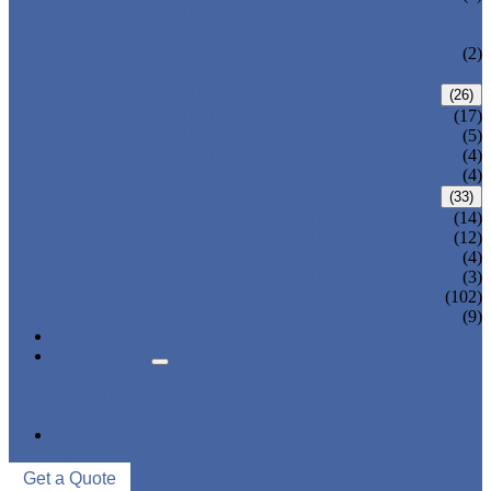
BALANCEADA
VÁLVULA DE RESPIRAÇÃO
VÁLVULA DE TROCA (VÁLVULA DE
(2)
COMUTAÇÃO)
FILTRO/FILTRO
(26)
FILTRO TIPO Y
(17)
FILTRO DE CESTA
(5)
FILTRO TIPO T
(4)
VÁLVULA DA USINA
(4)
VÁLVULA DE
(33)
VÁLVULA DE PLUG-IN DE
(14)
VÁLVULA DE PLUG-IN DE
(12)
VÁLVULA DE
(4)
VÁLVULA DE PLUG-IN DE JAQUETA
(3)
VÁLVULA DE
(102)
VÁLVULA DE REVESTIMENTO
(9)
NOTICIAS E EVENTOS
SOBRE NÓS
PERFIL DA EMPRESA
VISITA DE FÁBRICA
CONTROLE DE QUALIDADE
ENTRE EM CONTATO
Get a Quote