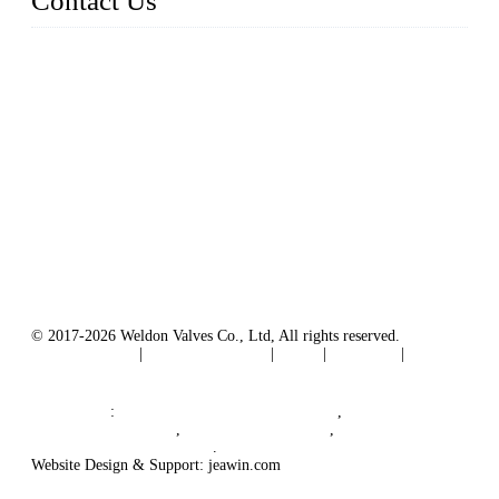
Contact Us
Weldon Valves Co., Ltd.
Address: No. 879, Xiahe Road, Xiamen, Fujian, China.
Telefone: +86 592 5819200
Fax: +86 592 5819300
E-mail:
sales@weldonvalves.com
Website: https://www.weldonvalves.com/
© 2017-2026 Weldon Valves Co., Ltd, All rights reserved.
Privacy Policy
|
Terms of Service
|
Tags
|
Glossary
|
Sitemap
English
-
Português
-
Español
friendlinks
:
China Globe Valve Manufacturer
,
China Valves Factory
,
China Valve Supplier
,
China Valve Manufacturers
.
Website Design & Support: jeawin.com