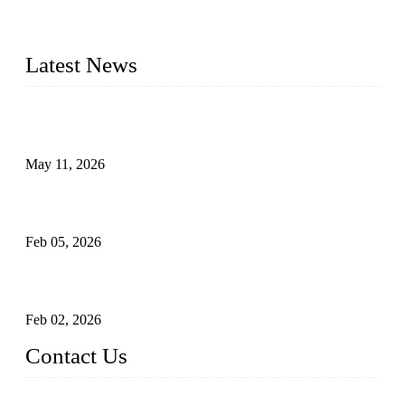
check valves, globe valves, safety valves, butterfly valves,
plug valves, strainers, etc., with size from 1/2 inch to 60 inch,
pressure range from Class 150 to 2500 LB.
Latest News
Válvulas de segurança industrial: como funcionam e por que
são críticas
May 11, 2026
Válvulas Criogênicas em Aço Inoxidável: Controle Avançado
de Fluxo para Aplicações Frio Extremo
Feb 05, 2026
Entendendo válvulas de esfera Munhão assentadas macias em
sistemas pipeline de alta pressão
Feb 02, 2026
Contact Us