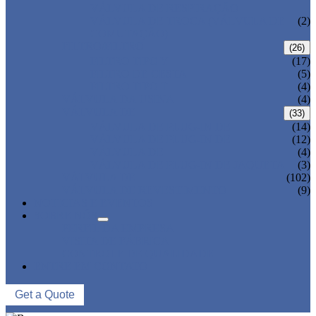
VÁLVULA DE RESPIRAÇÃO
VÁLVULA DE TROCA (VÁLVULA DE
(2)
COMUTAÇÃO)
FILTRO/FILTRO
(26)
FILTRO TIPO Y
(17)
FILTRO DE CESTA
(5)
FILTRO TIPO T
(4)
VÁLVULA DA USINA
(4)
VÁLVULA DE
(33)
VÁLVULA DE PLUG-IN DE
(14)
VÁLVULA DE PLUG-IN DE
(12)
VÁLVULA DE
(4)
VÁLVULA DE PLUG-IN DE JAQUETA
(3)
VÁLVULA DE
(102)
VÁLVULA DE REVESTIMENTO
(9)
NOTICIAS E EVENTOS
SOBRE NÓS
PERFIL DA EMPRESA
VISITA DE FÁBRICA
CONTROLE DE QUALIDADE
ENTRE EM CONTATO
Get a Quote