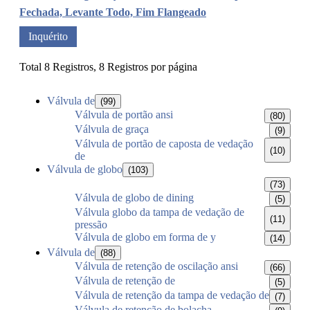
Fechada, Levante Todo, Fim Flangeado
Inquérito
Total 8 Registros, 8 Registros por página
Válvula de
(99)
Válvula de portão ansi
(80)
Válvula de graça
(9)
Válvula de portão de caposta de vedação
(10)
de
Válvula de globo
(103)
(73)
Válvula de globo de dining
(5)
Válvula globo da tampa de vedação de
(11)
pressão
Válvula de globo em forma de y
(14)
Válvula de
(88)
Válvula de retenção de oscilação ansi
(66)
Válvula de retenção de
(5)
Válvula de retenção da tampa de vedação de
(7)
Válvula de retenção de bolacha