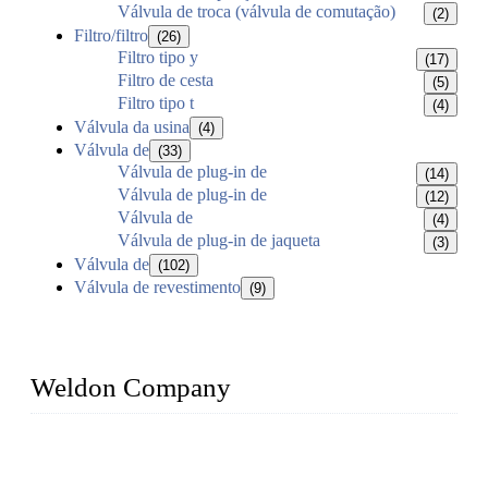
Válvula de troca (válvula de comutação)
(2)
Filtro/filtro
(26)
Filtro tipo y
(17)
Filtro de cesta
(5)
Filtro tipo t
(4)
Válvula da usina
(4)
Válvula de
(33)
Válvula de plug-in de
(14)
Válvula de plug-in de
(12)
Válvula de
(4)
Válvula de plug-in de jaqueta
(3)
Válvula de
(102)
Válvula de revestimento
(9)
Weldon Company
WELDON VALVES is a professional valve supplier. We
provide industrial valves including ball valves, gate valves,