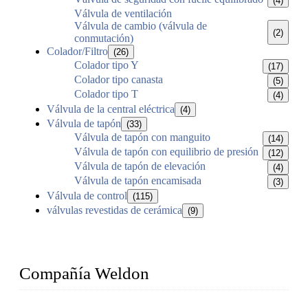
(4)
Válvula de ventilación
Válvula de cambio (válvula de
(2)
conmutación)
Colador/Filtro
(26)
Colador tipo Y
(17)
Colador tipo canasta
(5)
Colador tipo T
(4)
Válvula de la central eléctrica
(4)
Válvula de tapón
(33)
Válvula de tapón con manguito
(14)
Válvula de tapón con equilibrio de presión
(12)
Válvula de tapón de elevación
(4)
Válvula de tapón encamisada
(3)
Válvula de control
(115)
válvulas revestidas de cerámica
(9)
Compañía Weldon