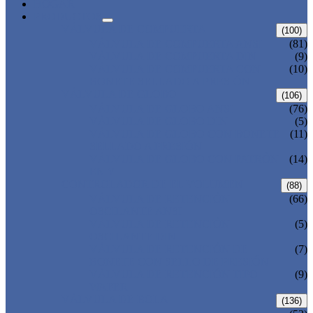
HOGAR
PRODUCTOS
VÁLVULA DE COMPUERTA
(100)
VÁLVULA DE COMPUERTA ANSI
(81)
VÁLVULA DE COMPUERTA DIN
(9)
VÁLVULA DE COMPUERTA CON
(10)
BONETE SELLADO A PRESIÓN
VÁLVULA DE GLOBO
(106)
VÁLVULA DE GLOBO ANSI
(76)
VÁLVULA DE GLOBO DIN
(5)
VÁLVULA DE GLOBO CON BONETE
(11)
SELLADO A PRESIÓN
VÁLVULA DE GLOBO CON PATRÓN
(14)
EN Y
CONTROLADOR DE EL VOLUMEN
(88)
VÁLVULA DE RETENCIÓN
(66)
OSCILANTE ANSI
VÁLVULA DE RETENCIÓN
(5)
OSCILANTE DIN
VÁLVULA DE RETENCIÓN DE
(7)
BONETE CON SELLO DE PRESIÓN
VÁLVULA DE RETENCIÓN TIPO
(9)
WAFER
VÁLVULA DE BOLA
(136)