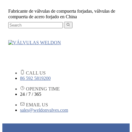
Fabricante de válvulas de compuerta forjadas, válvulas de
compuerta de acero forjado en China
CALL US
86 592 5819200
OPENING TIME
24 / 7 / 365
EMAIL US
sales@weldonvalves.com