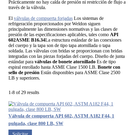
Prácticamente no hay caída de presión ni restricción de flujo a
través de la válvula.
El
válvulas de compuerta forjadas
Los sistemas de
refrigeración proporcionados por Weldon siguen
principalmente las dimensiones normativas y las clases de
presión de las especificaciones aplicables, tales como
API
602
ASME B16.34
La estructura estándar de las conexiones
del cuerpo y la tapa son de tipo tapa atornillada o tapa
soldada. Las válvulas con bridas se proporcionan con bridas
integradas con las piezas forjadas del cuerpo. Diseño de junta
estándar para
válvulas de bonete atornillado
Es de tipo
espiral enrollado hasta ASME Clase 1500 LB.
Bonete con
sello de presión
Están disponibles para ASME Clase 2500
LB y superiores.
1-8 of 29 results
Válvula de compuerta API 602, ASTM A182 F44, 1
pulgada, clase 800 LB, SW
Solicitar