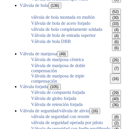
Válvula de bola
(136)
(52)
válvula de bola montada en muñón
(30)
Válvula de bola de acero forjado
(33)
válvula de bola completamente soldada
(4)
Válvula de bola de entrada superior
(4)
Válvula de bola DBB
(6)
(6)
Válvula de mariposa
(49)
Válvula de mariposa céntrica
(26)
Válvula de mariposa de doble
(7)
compensación
Válvula de mariposa de triple
(16)
compensación
Válvula forjada
(105)
Válvula de compuerta forjada
(29)
Válvula de globo forjada
(40)
Válvula de retención forjada
(36)
Válvula de seguridad/válvula de alivio
(16)
válvula de seguridad con resorte
(8)
válvula de seguridad operada por piloto
(2)
Válvula de seguridad con fuelle equilibrado