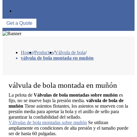
CONTROL DE CALIDAD
CONTACTE CON NOSOTROS
Get a Quote
Hogar
/
Productos
/
Válvula de bola
/
válvula de bola montada en muñón
válvula de bola montada en muñón
La pelota de
Válvulas de bola montadas sobre muñón
es
fijo, no se mueve bajo la presión media.
válvula de bola de
muñón
Tiene asientos flotantes, los asientos se mueven con la
presión media para apretar la bola y el anillo de sello para
garantizar la confiabilidad del sellado.
Válvulas de bola montadas sobre muñón
Se utilizan
ampliamente en condiciones de alta presión y el tamaño puede
ser de hasta 60 pulgadas.