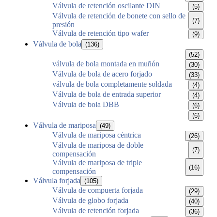
Válvula de retención oscilante DIN
(5)
Válvula de retención de bonete con sello de
(7)
presión
Válvula de retención tipo wafer
(9)
Válvula de bola
(136)
(52)
válvula de bola montada en muñón
(30)
Válvula de bola de acero forjado
(33)
válvula de bola completamente soldada
(4)
Válvula de bola de entrada superior
(4)
Válvula de bola DBB
(6)
(6)
Válvula de mariposa
(49)
Válvula de mariposa céntrica
(26)
Válvula de mariposa de doble
(7)
compensación
Válvula de mariposa de triple
(16)
compensación
Válvula forjada
(105)
Válvula de compuerta forjada
(29)
Válvula de globo forjada
(40)
Válvula de retención forjada
(36)