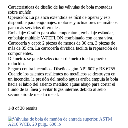
Características de diseño de las válvulas de bola montadas
sobre muñón:
Operación: La palanca extendida es fácil de operar y está
disponible para engranajes, motores y actuadores neumáticos
para más servicios diferentes.
Embalaje: Grafito para alta temperatura, embalaje estándar,
embalaje múltiple V-TEFLON combinado con carga viva.
Carrocería y capó: 2 piezas de menos de 30 cm, 3 piezas de
más de 35 cm. La carrocería dividida facilita la reparación de
componentes.
Diámetro: se puede seleccionar diámetro total o puerto
reducido.
Seguro contra incendios: Diseño según API 607 y BS 6755.
Cuando los asientos resilientes no metálicos se destruyen en
un incendio, la presión del medio aguas arriba empuja la bola
hacia el labio del asiento metálico aguas abajo para cortar el
fluido de la línea y evitar fugas internas debido al sello
secundario de metal a metal.
1-8 of 30 results