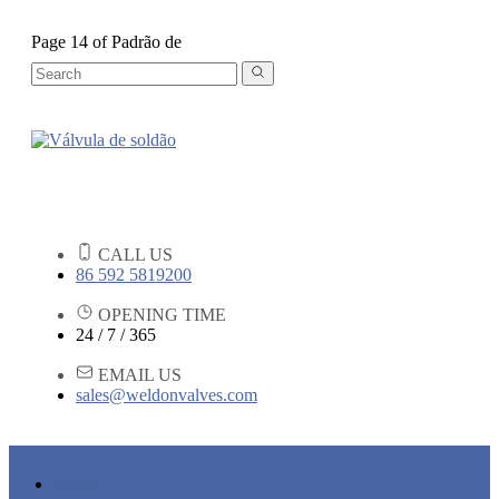
Page 14 of Padrão de
CALL US
86 592 5819200
OPENING TIME
24 / 7 / 365
EMAIL US
sales@weldonvalves.com
CASA