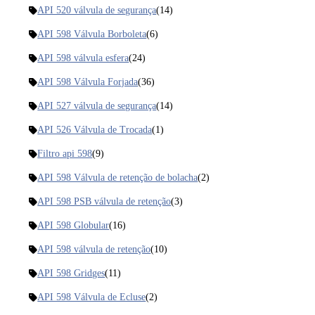
API 520 válvula de segurança
(14)
API 598 Válvula Borboleta
(6)
API 598 válvula esfera
(24)
API 598 Válvula Forjada
(36)
API 527 válvula de segurança
(14)
API 526 Válvula de Trocada
(1)
Filtro api 598
(9)
API 598 Válvula de retenção de bolacha
(2)
API 598 PSB válvula de retenção
(3)
API 598 Globular
(16)
API 598 válvula de retenção
(10)
API 598 Gridges
(11)
API 598 Válvula de Ecluse
(2)