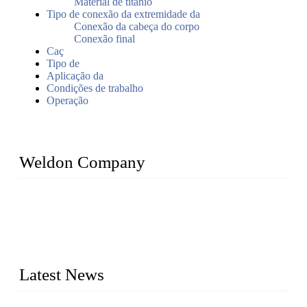
Material de titânio
Tipo de conexão da extremidade da
Conexão da cabeça do corpo
Conexão final
Caç
Tipo de
Aplicação da
Condições de trabalho
Operação
Weldon Company
WELDON VALVES is a professional valve supplier. We
provide industrial valves including ball valves, gate valves,
check valves, globe valves, safety valves, butterfly valves,
plug valves, strainers, etc., with size from 1/2 inch to 60 inch,
pressure range from Class 150 to 2500 LB.
Latest News