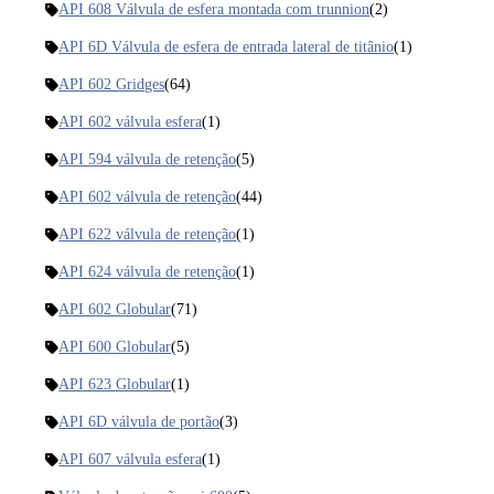
API 608 Válvula de esfera montada com trunnion
(2)
API 6D Válvula de esfera de entrada lateral de titânio
(1)
API 602 Gridges
(64)
API 602 válvula esfera
(1)
API 594 válvula de retenção
(5)
API 602 válvula de retenção
(44)
API 622 válvula de retenção
(1)
API 624 válvula de retenção
(1)
API 602 Globular
(71)
API 600 Globular
(5)
API 623 Globular
(1)
API 6D válvula de portão
(3)
API 607 válvula esfera
(1)