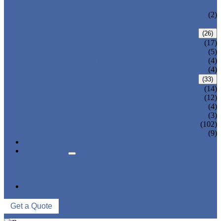
VÁLVULA DE RESPIRAÇÃO
VÁLVULA DE TROCA (VÁLVULA DE
(2)
COMUTAÇÃO)
FILTRO/FILTRO
(26)
FILTRO TIPO Y
(17)
FILTRO DE CESTA
(5)
FILTRO TIPO T
(4)
VÁLVULA DA USINA
(4)
VÁLVULA DE
(33)
VÁLVULA DE PLUG-IN DE
(14)
VÁLVULA DE PLUG-IN DE
(12)
VÁLVULA DE
(4)
VÁLVULA DE PLUG-IN DE JAQUETA
(3)
VÁLVULA DE
(102)
VÁLVULA DE REVESTIMENTO
(9)
NOTICIAS E EVENTOS
SOBRE NÓS
PERFIL DA EMPRESA
VISITA DE FÁBRICA
CONTROLE DE QUALIDADE
ENTRE EM CONTATO
Get a Quote