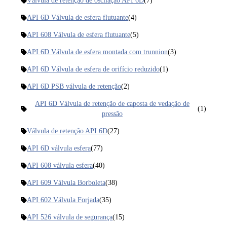
Válvula de retenção de oscilação API 6D
(7)
API 6D Válvula de esfera flutuante
(4)
API 608 Válvula de esfera flutuante
(5)
API 6D Válvula de esfera montada com trunnion
(3)
API 6D Válvula de esfera de orifício reduzido
(1)
API 6D PSB válvula de retenção
(2)
API 6D Válvula de retenção de caposta de vedação de
(1)
pressão
Válvula de retenção API 6D
(27)
API 6D válvula esfera
(77)
API 608 válvula esfera
(40)
API 609 Válvula Borboleta
(38)
API 602 Válvula Forjada
(35)
API 526 válvula de segurança
(15)