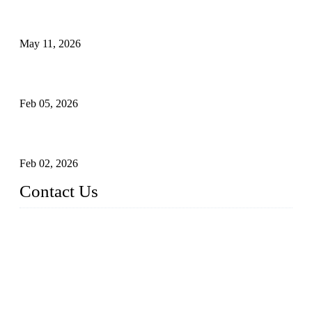
Válvulas de segurança industrial: como funcionam e por que
são críticas
May 11, 2026
Válvulas Criogênicas em Aço Inoxidável: Controle Avançado
de Fluxo para Aplicações Frio Extremo
Feb 05, 2026
Entendendo válvulas de esfera Munhão assentadas macias em
sistemas pipeline de alta pressão
Feb 02, 2026
Contact Us
Weldon Valves Co., Ltd.
Address: No. 879, Xiahe Road, Xiamen, Fujian, China.
Telefone: +86 592 5819200
Fax: +86 592 5819300