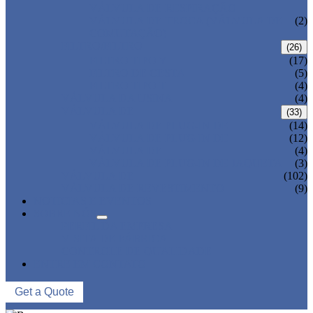
VÁLVULA DE RESPIRAÇÃO
VÁLVULA DE TROCA (VÁLVULA DE
(2)
COMUTAÇÃO)
FILTRO/FILTRO
(26)
FILTRO TIPO Y
(17)
FILTRO DE CESTA
(5)
FILTRO TIPO T
(4)
VÁLVULA DA USINA
(4)
VÁLVULA DE
(33)
VÁLVULA DE PLUG-IN DE
(14)
VÁLVULA DE PLUG-IN DE
(12)
VÁLVULA DE
(4)
VÁLVULA DE PLUG-IN DE JAQUETA
(3)
VÁLVULA DE
(102)
VÁLVULA DE REVESTIMENTO
(9)
NOTICIAS E EVENTOS
SOBRE NÓS
PERFIL DA EMPRESA
VISITA DE FÁBRICA
CONTROLE DE QUALIDADE
ENTRE EM CONTATO
Get a Quote