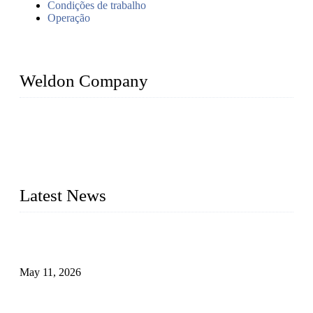
Condições de trabalho
Operação
Weldon Company
WELDON VALVES is a professional valve supplier. We
provide industrial valves including ball valves, gate valves,
check valves, globe valves, safety valves, butterfly valves,
plug valves, strainers, etc., with size from 1/2 inch to 60 inch,
pressure range from Class 150 to 2500 LB.
Latest News
Válvulas de segurança industrial: como funcionam e por que
são críticas
May 11, 2026
Válvulas Criogênicas em Aço Inoxidável: Controle Avançado
de Fluxo para Aplicações Frio Extremo