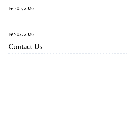
Feb 05, 2026
Entendendo válvulas de esfera Munhão assentadas macias em
sistemas pipeline de alta pressão
Feb 02, 2026
Contact Us
Weldon Valves Co., Ltd.
Address: No. 879, Xiahe Road, Xiamen, Fujian, China.
Telefone: +86 592 5819200
Fax: +86 592 5819300
E-mail:
sales@weldonvalves.com
Website: https://www.weldonvalves.com/