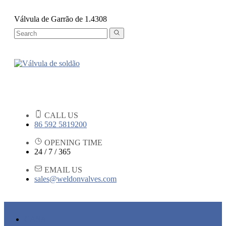
Válvula de Garrão de 1.4308
CALL US
86 592 5819200
OPENING TIME
24 / 7 / 365
EMAIL US
sales@weldonvalves.com
CASA