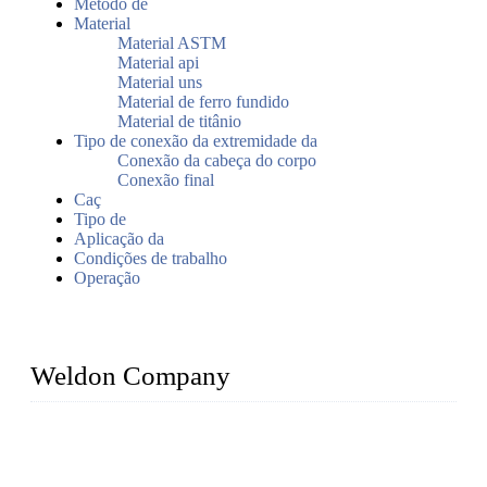
Método de
Material
Material ASTM
Material api
Material uns
Material de ferro fundido
Material de titânio
Tipo de conexão da extremidade da
Conexão da cabeça do corpo
Conexão final
Caç
Tipo de
Aplicação da
Condições de trabalho
Operação
Weldon Company
WELDON VALVES is a professional valve supplier. We
provide industrial valves including ball valves, gate valves,
check valves, globe valves, safety valves, butterfly valves,