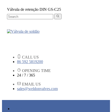
Válvula de retenção DIN GS-C25
CALL US
86 592 5819200
OPENING TIME
24 / 7 / 365
EMAIL US
sales@weldonvalves.com
CASA