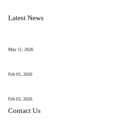
plug valves, strainers, etc., with size from 1/2 inch to 60 inch,
pressure range from Class 150 to 2500 LB.
Latest News
Válvulas de segurança industrial: como funcionam e por que
são críticas
May 11, 2026
Válvulas Criogênicas em Aço Inoxidável: Controle Avançado
de Fluxo para Aplicações Frio Extremo
Feb 05, 2026
Entendendo válvulas de esfera Munhão assentadas macias em
sistemas pipeline de alta pressão
Feb 02, 2026
Contact Us
Weldon Valves Co., Ltd.