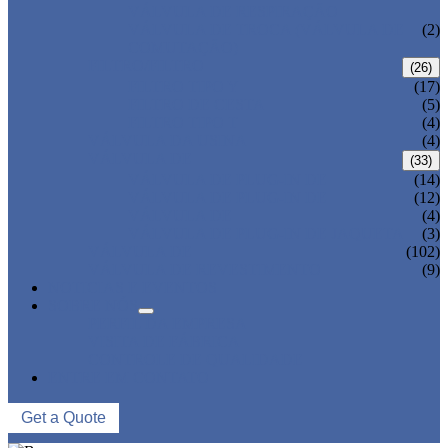
VÁLVULA DE RESPIRAÇÃO
VÁLVULA DE TROCA (VÁLVULA DE
(2)
COMUTAÇÃO)
FILTRO/FILTRO
(26)
FILTRO TIPO Y
(17)
FILTRO DE CESTA
(5)
FILTRO TIPO T
(4)
VÁLVULA DA USINA
(4)
VÁLVULA DE
(33)
VÁLVULA DE PLUG-IN DE
(14)
VÁLVULA DE PLUG-IN DE
(12)
VÁLVULA DE
(4)
VÁLVULA DE PLUG-IN DE JAQUETA
(3)
VÁLVULA DE
(102)
VÁLVULA DE REVESTIMENTO
(9)
NOTICIAS E EVENTOS
SOBRE NÓS
PERFIL DA EMPRESA
VISITA DE FÁBRICA
CONTROLE DE QUALIDADE
ENTRE EM CONTATO
Get a Quote