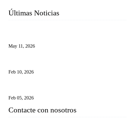
2500 lb.
Últimas Noticias
Válvulas de seguridad industriales: cómo funcionan y por qué
son fundamentales.
May 11, 2026
Guía completa sobre válvulas de retención con sello de
presión para uso industrial
Feb 10, 2026
Válvulas de compuerta criogénicas de acero inoxidable:
control de flujo avanzado para aplicaciones de frío extremo
Feb 05, 2026
Contacte con nosotros
Weldon Valves Co., Ltd.