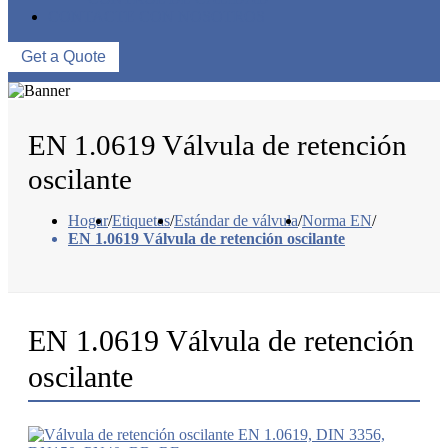
CONTACTE CON NOSOTROS
Get a Quote
EN 1.0619 Válvula de retención
oscilante
Hogar
/
Etiquetas
/
Estándar de válvula
/
Norma EN
/
EN 1.0619 Válvula de retención oscilante
EN 1.0619 Válvula de retención
oscilante