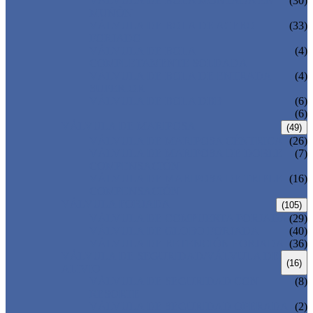
VÁLVULA DE BOLA MONTADA EN
(30)
MUÑÓN
VÁLVULA DE BOLA DE ACERO
(33)
FORJADO
VÁLVULA DE BOLA
(4)
COMPLETAMENTE SOLDADA
VÁLVULA DE BOLA DE ENTRADA
(4)
SUPERIOR
VÁLVULA DE BOLA DBB
(6)
(6)
VÁLVULA DE MARIPOSA
(49)
VÁLVULA DE MARIPOSA CÉNTRICA
(26)
VÁLVULA DE MARIPOSA DE DOBLE
(7)
COMPENSACIÓN
VÁLVULA DE MARIPOSA DE TRIPLE
(16)
COMPENSACIÓN
VÁLVULA FORJADA
(105)
VÁLVULA DE COMPUERTA FORJADA
(29)
VÁLVULA DE GLOBO FORJADA
(40)
VÁLVULA DE RETENCIÓN FORJADA
(36)
VÁLVULA DE SEGURIDAD/VÁLVULA DE
(16)
ALIVIO
VÁLVULA DE SEGURIDAD CON
(8)
RESORTE
VÁLVULA DE SEGURIDAD OPERADA
(2)