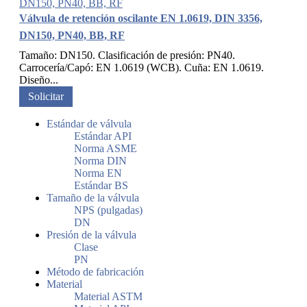
Válvula de retención oscilante EN 1.0619, DIN 3356,
DN150, PN40, BB, RF
Tamaño: DN150. Clasificación de presión: PN40.
Carrocería/Capó: EN 1.0619 (WCB). Cuña: EN 1.0619.
Diseño...
Solicitar
Estándar de válvula
Estándar API
Norma ASME
Norma DIN
Norma EN
Estándar BS
Tamaño de la válvula
NPS (pulgadas)
DN
Presión de la válvula
Clase
PN
Método de fabricación
Material
Material ASTM