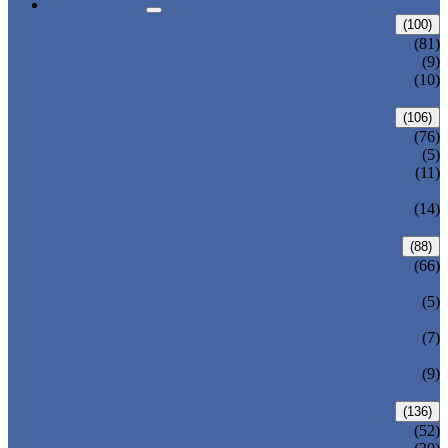
PRODUCTOS
VÁLVULA DE COMPUERTA
(100)
VÁLVULA DE COMPUERTA ANSI
(81)
VÁLVULA DE COMPUERTA DIN
(9)
VÁLVULA DE COMPUERTA CON
(10)
BONETE SELLADO A PRESIÓN
VÁLVULA DE GLOBO
(106)
VÁLVULA DE GLOBO ANSI
(76)
VÁLVULA DE GLOBO DIN
(5)
VÁLVULA DE GLOBO CON BONETE
(11)
SELLADO A PRESIÓN
VÁLVULA DE GLOBO CON PATRÓN
(14)
EN Y
CONTROLADOR DE EL VOLUMEN
(88)
VÁLVULA DE RETENCIÓN
(66)
OSCILANTE ANSI
VÁLVULA DE RETENCIÓN
(5)
OSCILANTE DIN
VÁLVULA DE RETENCIÓN DE
(7)
BONETE CON SELLO DE PRESIÓN
VÁLVULA DE RETENCIÓN TIPO
(9)
WAFER
VÁLVULA DE BOLA
(136)
(52)