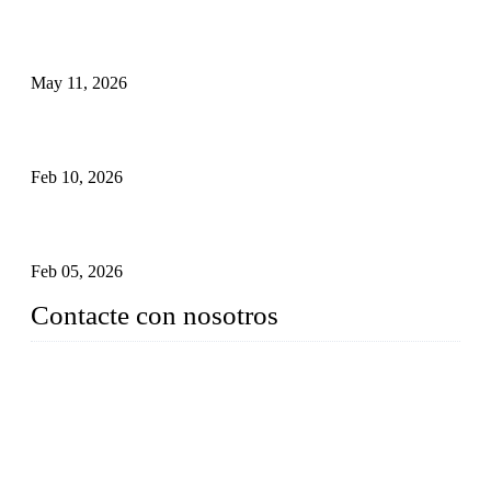
Válvulas de seguridad industriales: cómo funcionan y por qué
son fundamentales.
May 11, 2026
Guía completa sobre válvulas de retención con sello de
presión para uso industrial
Feb 10, 2026
Válvulas de compuerta criogénicas de acero inoxidable:
control de flujo avanzado para aplicaciones de frío extremo
Feb 05, 2026
Contacte con nosotros
Weldon Valves Co., Ltd.
Dirección: No. 879, Xiahe Road, Xiamen, Fujian, China.
Teléfono: +86 592 5819200
Fax: +86 592 5819300