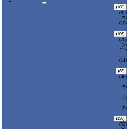
PRODUCTOS
VÁLVULA DE COMPUERTA
(100)
VÁLVULA DE COMPUERTA ANSI
(81)
VÁLVULA DE COMPUERTA DIN
(9)
VÁLVULA DE COMPUERTA CON
(10)
BONETE SELLADO A PRESIÓN
VÁLVULA DE GLOBO
(106)
VÁLVULA DE GLOBO ANSI
(76)
VÁLVULA DE GLOBO DIN
(5)
VÁLVULA DE GLOBO CON BONETE
(11)
SELLADO A PRESIÓN
VÁLVULA DE GLOBO CON PATRÓN
(14)
EN Y
CONTROLADOR DE EL VOLUMEN
(88)
VÁLVULA DE RETENCIÓN
(66)
OSCILANTE ANSI
VÁLVULA DE RETENCIÓN
(5)
OSCILANTE DIN
VÁLVULA DE RETENCIÓN DE
(7)
BONETE CON SELLO DE PRESIÓN
VÁLVULA DE RETENCIÓN TIPO
(9)
WAFER
VÁLVULA DE BOLA
(136)
(52)