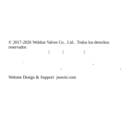
Correo electrónico:
sales@weldonvalves.com
Sitio web: https://www.weldonvalves.com/
© 2017-2026 Weldon Valves Co., Ltd., Todos los derechos
reservados.
Términos de servicio
|
Tags
|
Glossary
|
Sitemap
English
-
Português
-
Español
Enlace
:
Fabricante chino de válvulas de globo
,
Fábrica de válvulas de China
,
Proveedor de válvulas de China
,
Fabricantes de válvulas de China
.
Website Design & Support: jeawin.com