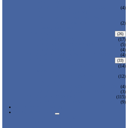
POR PILOTO
VÁLVULA DE SEGURIDAD CON
(4)
FUELLE EQUILIBRADO
VÁLVULA DE VENTILACIÓN
VÁLVULA DE CAMBIO (VÁLVULA DE
(2)
CONMUTACIÓN)
COLADOR/FILTRO
(26)
COLADOR TIPO Y
(17)
COLADOR TIPO CANASTA
(5)
COLADOR TIPO T
(4)
VÁLVULA DE LA CENTRAL ELÉCTRICA
(4)
VÁLVULA DE TAPÓN
(33)
VÁLVULA DE TAPÓN CON
(14)
MANGUITO
VÁLVULA DE TAPÓN CON
(12)
EQUILIBRIO DE PRESIÓN
VÁLVULA DE TAPÓN DE ELEVACIÓN
(4)
VÁLVULA DE TAPÓN ENCAMISADA
(3)
VÁLVULA DE CONTROL
(115)
VÁLVULAS REVESTIDAS DE CERÁMICA
(9)
NOTICIAS Y EVENTOS
SOBRE NOSOTROS
PERFIL DE LA EMPRESA
VISITA A LA FÁBRICA
CONTROL DE CALIDAD