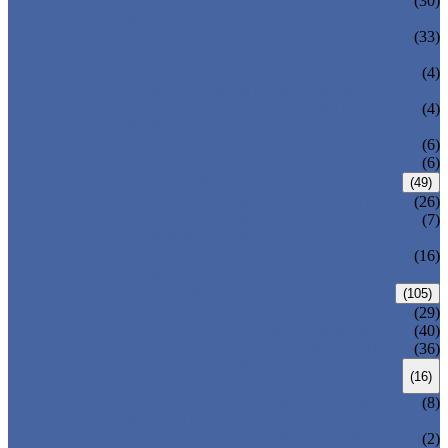
VÁLVULA DE BOLA MONTADA EN
(30)
MUÑÓN
VÁLVULA DE BOLA DE ACERO
(33)
FORJADO
VÁLVULA DE BOLA
(4)
COMPLETAMENTE SOLDADA
VÁLVULA DE BOLA DE ENTRADA
(4)
SUPERIOR
VÁLVULA DE BOLA DBB
(6)
(6)
VÁLVULA DE MARIPOSA
(49)
VÁLVULA DE MARIPOSA CÉNTRICA
(26)
VÁLVULA DE MARIPOSA DE DOBLE
(7)
COMPENSACIÓN
VÁLVULA DE MARIPOSA DE TRIPLE
(16)
COMPENSACIÓN
VÁLVULA FORJADA
(105)
VÁLVULA DE COMPUERTA FORJADA
(29)
VÁLVULA DE GLOBO FORJADA
(40)
VÁLVULA DE RETENCIÓN FORJADA
(36)
VÁLVULA DE SEGURIDAD/VÁLVULA DE
(16)
ALIVIO
VÁLVULA DE SEGURIDAD CON
(8)
RESORTE
VÁLVULA DE SEGURIDAD OPERADA
(2)