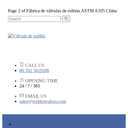
Page 2 of Fábrica de válvulas de esferas ASTM A105 China
CALL US
86 592 5819200
OPENING TIME
24 / 7 / 365
EMAIL US
sales@weldonvalves.com
CASA