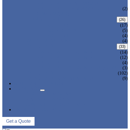
VÁLVULA DE RESPIRAÇÃO
VÁLVULA DE TROCA (VÁLVULA DE
(2)
COMUTAÇÃO)
FILTRO/FILTRO
(26)
FILTRO TIPO Y
(17)
FILTRO DE CESTA
(5)
FILTRO TIPO T
(4)
VÁLVULA DA USINA
(4)
VÁLVULA DE
(33)
VÁLVULA DE PLUG-IN DE
(14)
VÁLVULA DE PLUG-IN DE
(12)
VÁLVULA DE
(4)
VÁLVULA DE PLUG-IN DE JAQUETA
(3)
VÁLVULA DE
(102)
VÁLVULA DE REVESTIMENTO
(9)
NOTICIAS E EVENTOS
SOBRE NÓS
PERFIL DA EMPRESA
VISITA DE FÁBRICA
CONTROLE DE QUALIDADE
ENTRE EM CONTATO
Get a Quote