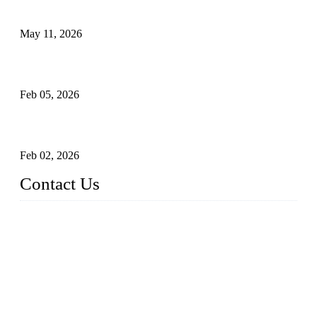
são críticas
May 11, 2026
Válvulas Criogênicas em Aço Inoxidável: Controle Avançado
de Fluxo para Aplicações Frio Extremo
Feb 05, 2026
Entendendo válvulas de esfera Munhão assentadas macias em
sistemas pipeline de alta pressão
Feb 02, 2026
Contact Us
Weldon Valves Co., Ltd.
Address: No. 879, Xiahe Road, Xiamen, Fujian, China.
Telefone: +86 592 5819200
Fax: +86 592 5819300