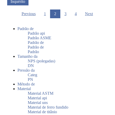
Inquérito
Previous
1
2
3
4
Next
Padrão de
Padrão api
Padrão ASME
Padrão de
Padrão de
Padrão
Tamanho da
NPS (polegadas)
DN
Pressão da
Categ
PN
Método de
Material
Material ASTM
Material api
Material uns
Material de ferro fundido
Material de titânio