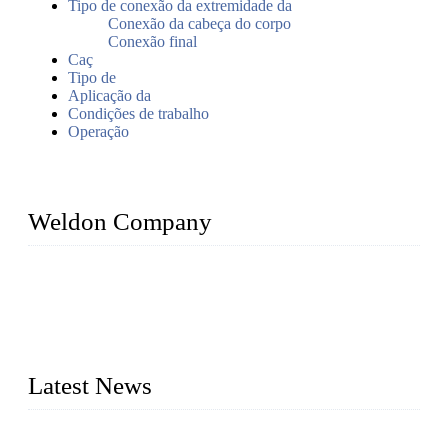
Tipo de conexão da extremidade da
Conexão da cabeça do corpo
Conexão final
Caç
Tipo de
Aplicação da
Condições de trabalho
Operação
Weldon Company
WELDON VALVES is a professional valve supplier. We
provide industrial valves including ball valves, gate valves,
check valves, globe valves, safety valves, butterfly valves,
plug valves, strainers, etc., with size from 1/2 inch to 60 inch,
pressure range from Class 150 to 2500 LB.
Latest News
Válvulas de segurança industrial: como funcionam e por que