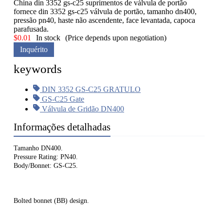
China din 3352 gs-c25 suprimentos de válvula de portão
fornece din 3352 gs-c25 válvula de portão, tamanho dn400,
pressão pn40, haste não ascendente, face levantada, capoca
parafusada.
$
0.01
In stock
(Price depends upon negotiation)
Inquérito
keywords
DIN 3352 GS-C25 GRATULO
GS-C25 Gate
Válvula de Gridão DN400
Informações detalhadas
Tamanho DN400.
Pressure Rating: PN40.
Body/Bonnet: GS-C25.
Bolted bonnet (BB) design.