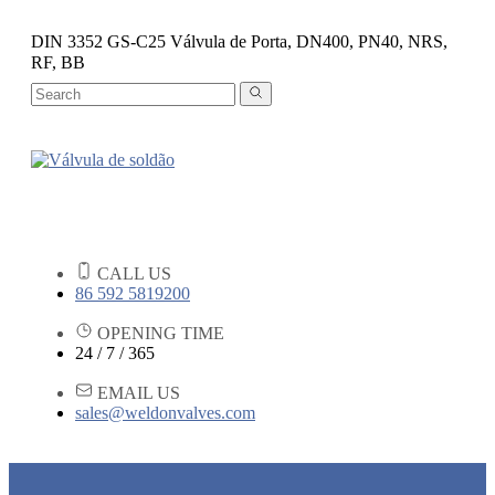
DIN 3352 GS-C25 Válvula de Porta, DN400, PN40, NRS,
RF, BB
CALL US
86 592 5819200
OPENING TIME
24 / 7 / 365
EMAIL US
sales@weldonvalves.com