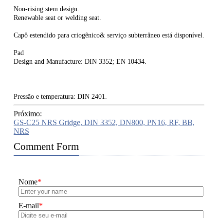
Non-rising stem design.
Renewable seat or welding seat.
Capô estendido para criogênico& serviço subterrâneo está disponível.
Pad
Design and Manufacture: DIN 3352; EN 10434.
Pressão e temperatura: DIN 2401.
Próximo:
GS-C25 NRS Gridge, DIN 3352, DN800, PN16, RF, BB,
NRS
Comment Form
Nome
*
E-mail
*