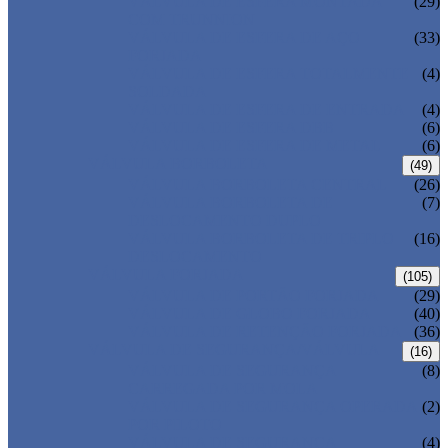
VÁLVULA DE ESFERA MONTADA
(29)
COM TRUNNION
VÁLVULA DE ESFERA DE AÇO
(33)
FORJADA
VÁLVULA DE ESFERA TOTALMENTE
(4)
SOLDADA
VÁLVULA DE ESFERA DE ENTRADA
(4)
VÁLVULA DE ESFERA DBB
(6)
VÁLVULA DE ESFERA DE METAL
(6)
VÁLVULA BORBOLETA
(49)
VÁLVULA BORBOLETA CENTRAL
(26)
VÁLVULA BORBOLETA DE
(7)
DESLOCAMENTO DUPLO
VÁLVULA BORBOLETA DE TRIPLO
(16)
DESLOCAMENTO
VÁLVULA FORJADA
(105)
VÁLVULA DE PORTÃO FORJADA
(29)
VÁLVULA DE GLOBO FORJADA
(40)
VÁLVULA DE RETENÇÃO FORJADA
(36)
VÁLVULA DE SEGURANÇA/VÁLVULA
(16)
VÁLVULA DE SEGURANÇA
(8)
CARREGADA POR MOLA
VÁLVULA DE SEGURANÇA OPERADA
(2)
POR PILOTO
VÁLVULA DE SEGURANÇA
(4)