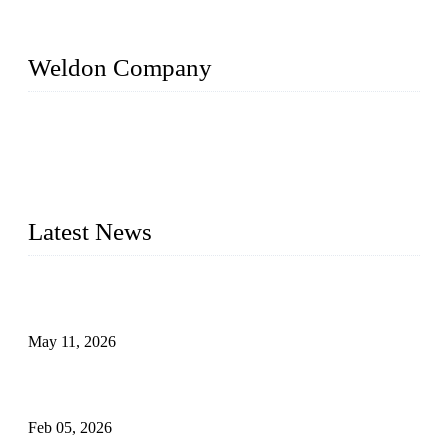
Weldon Company
WELDON VALVES is a professional valve supplier. We
provide industrial valves including ball valves, gate valves,
check valves, globe valves, safety valves, butterfly valves,
plug valves, strainers, etc., with size from 1/2 inch to 60 inch,
pressure range from Class 150 to 2500 LB.
Latest News
Válvulas de segurança industrial: como funcionam e por que
são críticas
May 11, 2026
Válvulas Criogênicas em Aço Inoxidável: Controle Avançado
de Fluxo para Aplicações Frio Extremo
Feb 05, 2026