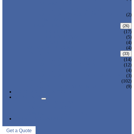
BALANCEADA
VÁLVULA DE RESPIRAÇÃO
VÁLVULA DE TROCA (VÁLVULA DE
(2)
COMUTAÇÃO)
FILTRO/FILTRO
(26)
FILTRO TIPO Y
(17)
FILTRO DE CESTA
(5)
FILTRO TIPO T
(4)
VÁLVULA DA USINA
(4)
VÁLVULA DE
(33)
VÁLVULA DE PLUG-IN DE
(14)
VÁLVULA DE PLUG-IN DE
(12)
VÁLVULA DE
(4)
VÁLVULA DE PLUG-IN DE JAQUETA
(3)
VÁLVULA DE
(102)
VÁLVULA DE REVESTIMENTO
(9)
NOTICIAS E EVENTOS
SOBRE NÓS
PERFIL DA EMPRESA
VISITA DE FÁBRICA
CONTROLE DE QUALIDADE
ENTRE EM CONTATO
Get a Quote