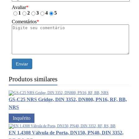
Avaliar
*
1
2
3
4
5
Comentários
*
Enviar
Produtos similares
GS-C25 NRS Gridge, DIN 3352, DN800, PN16, RF, BB,
NRS
Inquérito
EN 1.4308 Válvula de Porta, DN150, PN40, DIN 3352,