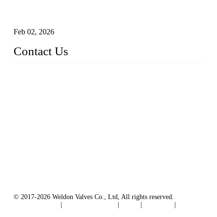
Entendendo válvulas de esfera Munhão assentadas macias em
sistemas pipeline de alta pressão
Feb 02, 2026
Contact Us
Weldon Valves Co., Ltd.
Address: No. 879, Xiahe Road, Xiamen, Fujian, China.
Telefone: +86 592 5819200
Fax: +86 592 5819300
E-mail:
sales@weldonvalves.com
Website: https://www.weldonvalves.com/
© 2017-2026 Weldon Valves Co., Ltd, All rights reserved.
Privacy Policy
|
Terms of Service
|
Tags
|
Glossary
|
Sitemap