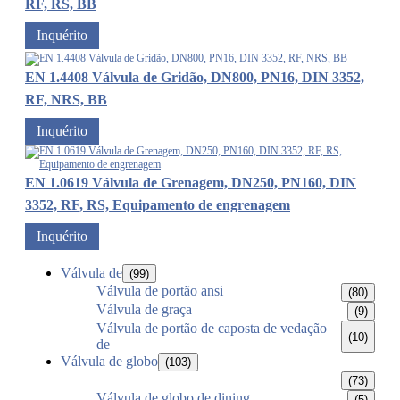
RF, RS, BB
Inquérito
EN 1.4408 Válvula de Gridão, DN800, PN16, DIN 3352,
RF, NRS, BB
Inquérito
EN 1.0619 Válvula de Grenagem, DN250, PN160, DIN
3352, RF, RS, Equipamento de engrenagem
Inquérito
Válvula de
(99)
Válvula de portão ansi
(80)
Válvula de graça
(9)
Válvula de portão de caposta de vedação
(10)
de
Válvula de globo
(103)
(73)
Válvula de globo de dining
(5)