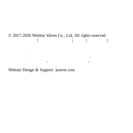
E-mail:
sales@weldonvalves.com
Website: https://www.weldonvalves.com/
© 2017-2026 Weldon Valves Co., Ltd, All rights reserved.
Privacy Policy
|
Terms of Service
|
Tags
|
Glossary
|
Sitemap
English
-
Português
-
Español
friendlinks
:
China Globe Valve Manufacturer
,
China Valves Factory
,
China Valve Supplier
,
China Valve Manufacturers
.
Website Design & Support: jeawin.com