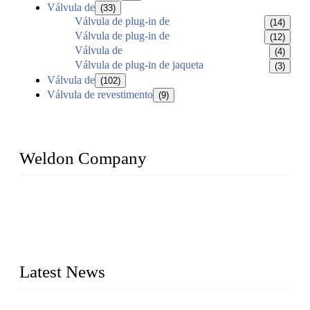
Válvula de
(33)
Válvula de plug-in de
(14)
Válvula de plug-in de
(12)
Válvula de
(4)
Válvula de plug-in de jaqueta
(3)
Válvula de
(102)
Válvula de revestimento
(9)
Weldon Company
WELDON VALVES is a professional valve supplier. We
provide industrial valves including ball valves, gate valves,
check valves, globe valves, safety valves, butterfly valves,
plug valves, strainers, etc., with size from 1/2 inch to 60 inch,
pressure range from Class 150 to 2500 LB.
Latest News