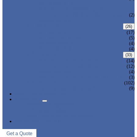
BALANCEADA
VÁLVULA DE RESPIRAÇÃO
VÁLVULA DE TROCA (VÁLVULA DE
(2)
COMUTAÇÃO)
FILTRO/FILTRO
(26)
FILTRO TIPO Y
(17)
FILTRO DE CESTA
(5)
FILTRO TIPO T
(4)
VÁLVULA DA USINA
(4)
VÁLVULA DE
(33)
VÁLVULA DE PLUG-IN DE
(14)
VÁLVULA DE PLUG-IN DE
(12)
VÁLVULA DE
(4)
VÁLVULA DE PLUG-IN DE JAQUETA
(3)
VÁLVULA DE
(102)
VÁLVULA DE REVESTIMENTO
(9)
NOTICIAS E EVENTOS
SOBRE NÓS
PERFIL DA EMPRESA
VISITA DE FÁBRICA
CONTROLE DE QUALIDADE
ENTRE EM CONTATO
Get a Quote