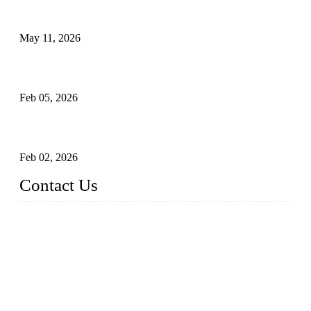
Válvulas de segurança industrial: como funcionam e por que
são críticas
May 11, 2026
Válvulas Criogênicas em Aço Inoxidável: Controle Avançado
de Fluxo para Aplicações Frio Extremo
Feb 05, 2026
Entendendo válvulas de esfera Munhão assentadas macias em
sistemas pipeline de alta pressão
Feb 02, 2026
Contact Us
Weldon Valves Co., Ltd.
Address: No. 879, Xiahe Road, Xiamen, Fujian, China.
Telefone: +86 592 5819200
Fax: +86 592 5819300