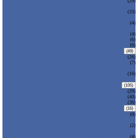
VÁLVULA DE ESFERA MONTADA
(29)
COM TRUNNION
VÁLVULA DE ESFERA DE AÇO
(33)
FORJADA
VÁLVULA DE ESFERA TOTALMENTE
(4)
SOLDADA
VÁLVULA DE ESFERA DE ENTRADA
(4)
VÁLVULA DE ESFERA DBB
(6)
VÁLVULA DE ESFERA DE METAL
(6)
VÁLVULA BORBOLETA
(49)
VÁLVULA BORBOLETA CENTRAL
(26)
VÁLVULA BORBOLETA DE
(7)
DESLOCAMENTO DUPLO
VÁLVULA BORBOLETA DE TRIPLO
(16)
DESLOCAMENTO
VÁLVULA FORJADA
(105)
VÁLVULA DE PORTÃO FORJADA
(29)
VÁLVULA DE GLOBO FORJADA
(40)
VÁLVULA DE RETENÇÃO FORJADA
(36)
VÁLVULA DE SEGURANÇA/VÁLVULA
(16)
VÁLVULA DE SEGURANÇA
(8)
CARREGADA POR MOLA
VÁLVULA DE SEGURANÇA OPERADA
(2)
POR PILOTO
VÁLVULA DE SEGURANÇA
(4)