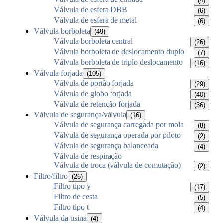
(4)
Válvula de esfera DBB
(6)
Válvula de esfera de metal
(6)
Válvula borboleta
(49)
Válvula borboleta central
(26)
Válvula borboleta de deslocamento duplo
(7)
Válvula borboleta de triplo deslocamento
(16)
Válvula forjada
(105)
Válvula de portão forjada
(29)
Válvula de globo forjada
(40)
Válvula de retenção forjada
(36)
Válvula de segurança/válvula
(16)
Válvula de segurança carregada por mola
(8)
Válvula de segurança operada por piloto
(2)
Válvula de segurança balanceada
(4)
Válvula de respiração
Válvula de troca (válvula de comutação)
(2)
Filtro/filtro
(26)
Filtro tipo y
(17)
Filtro de cesta
(5)
Filtro tipo t
(4)
Válvula da usina
(4)