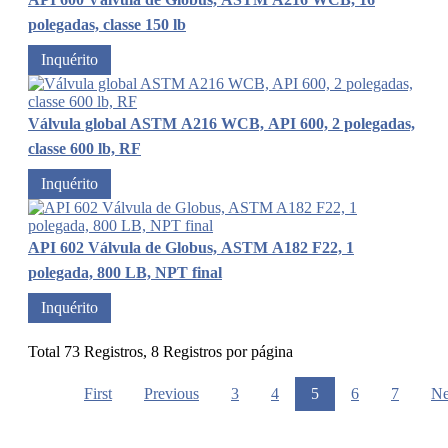
polegadas, classe 150 lb
Inquérito
Válvula global ASTM A216 WCB, API 600, 2 polegadas,
classe 600 lb, RF
Inquérito
API 602 Válvula de Globus, ASTM A182 F22, 1
polegada, 800 LB, NPT final
Inquérito
Total 73 Registros, 8 Registros por página
First
Previous
3
4
5
6
7
Ne