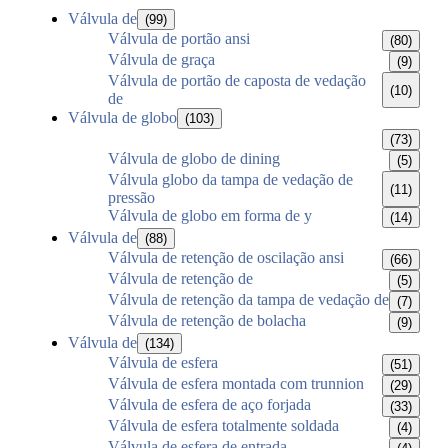
Válvula de
(99)
Válvula de portão ansi
(80)
Válvula de graça
(9)
Válvula de portão de caposta de vedação
(10)
de
Válvula de globo
(103)
(73)
Válvula de globo de dining
(5)
Válvula globo da tampa de vedação de
(11)
pressão
Válvula de globo em forma de y
(14)
Válvula de
(88)
Válvula de retenção de oscilação ansi
(66)
Válvula de retenção de
(5)
Válvula de retenção da tampa de vedação de
(7)
Válvula de retenção de bolacha
(9)
Válvula de
(134)
Válvula de esfera
(51)
Válvula de esfera montada com trunnion
(29)
Válvula de esfera de aço forjada
(33)
Válvula de esfera totalmente soldada
(4)
Válvula de esfera de entrada